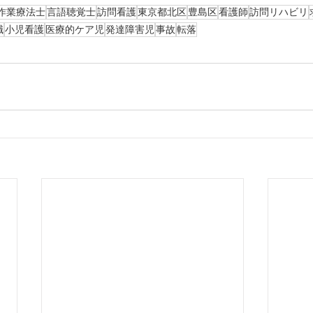
作業療法士
言語聴覚士
訪問看護
東京都北区
豊島区
看護師
訪問リハビリ
職
小児看護
医療的ケア児
発達障害児
事故
転落