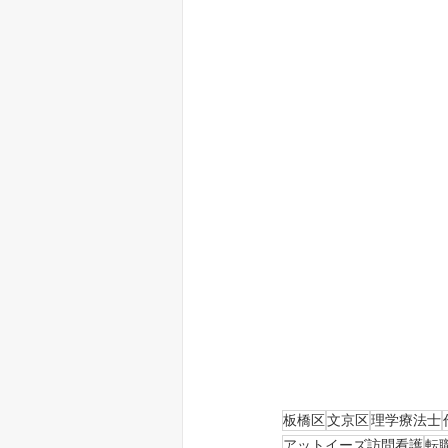
板橋区
文京区
理学療法士
アットイーズ訪問看護
転