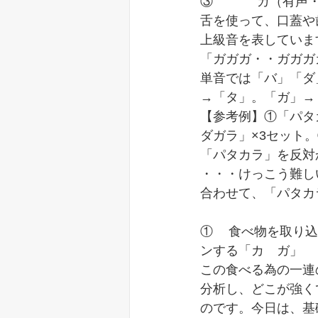
③		ガ（
舌を使って、口蓋や
上級音を表していま
「ガガガ・・ガガガ
単音では「バ」「ダ
→「タ」。「ガ」→
【参考例】①「パタ
ダガラ」×3セット
「パタカラ」を反対
・・・けっこう難し
合わせて、「パタカ
①	食べ物を取り込み「パ　バ」　②舌を用いて咀嚼し、喉まで運ぶ「タ　ダ」③ゴック
ンする「カ　ガ」　
この食べる為の一連
分析し、どこが強く
のです。今日は、基