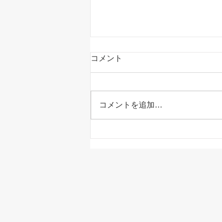
コメント
コメントを追加…
室内でも熱中症になる！？家
の中だから安心とは限りませ
ん