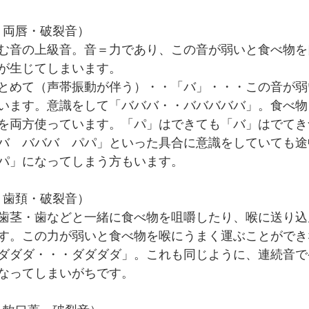
有声・両唇・破裂音）
む音の上級音。音＝力であり、この音が弱いと食べ物を
が生じてしまいます。
とめて（声帯振動が伴う）・・「バ」・・・この音が弱
います。意識をして「バババ・・バババババ」。食べ物
を両方使っています。「パ」はできても「バ」はでてき
バ　バババ　パパ」といった具合に意識をしていても途
パ」になってしまう方もいます。
有声・歯頚・破裂音）
歯茎・歯などと一緒に食べ物を咀嚼したり、喉に送り込
す。この力が弱いと食べ物を喉にうまく運ぶことができ
ダダダ・・・ダダダダ」。これも同じように、連続音で
なってしまいがちです。