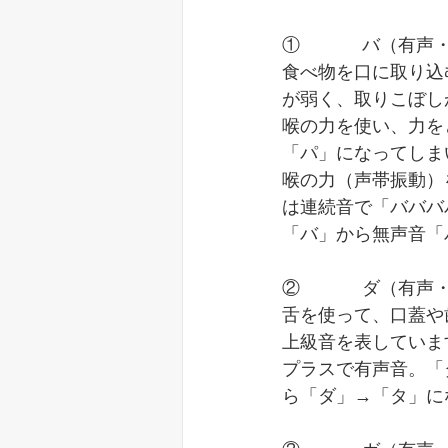
①		バ（
食べ物を口に取り込
が弱く、取りこぼし
喉の力を使い、力を
「パ」になってしま
喉の力（声帯振動）
は連続音で「バババ
「バ」から無声音「
②		ダ（
舌を使って、口蓋や
上級音を表していま
プラスで有声音。「
ら「ダ」→「タ」に