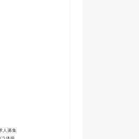
求人
募集
ガラ体操