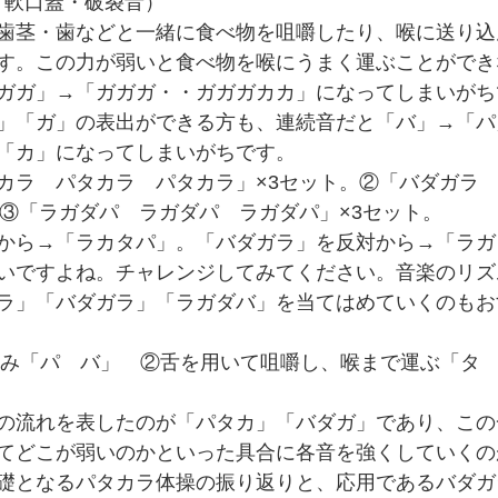
有声・軟口蓋・破裂音）
歯茎・歯などと一緒に食べ物を咀嚼したり、喉に送り込
す。この力が弱いと食べ物を喉にうまく運ぶことができ
ガガ」→「ガガガ・・ガガガカカ」になってしまいがち
」「ガ」の表出ができる方も、連続音だと「バ」→「パ
「カ」になってしまいがちです。
カラ　パタカラ　パタカラ」×3セット。②「バダガラ
。③「ラガダパ　ラガダパ　ラガダパ」×3セット。
から→「ラカタパ」。「バダガラ」を反対から→「ラガ
いですよね。チャレンジしてみてください。音楽のリズ
ラ」「バダガラ」「ラガダバ」を当てはめていくのもお
の流れを表したのが「パタカ」「バダガ」であり、この
てどこが弱いのかといった具合に各音を強くしていくの
礎となるパタカラ体操の振り返りと、応用であるバダガ