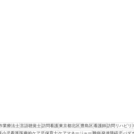
作業療法士
言語聴覚士
訪問看護
東京都北区
豊島区
看護師
訪問リハビリ
職
小児看護
医療的ケア児
保育士
ケアマネージャー
難病
発達障碍児
バダ