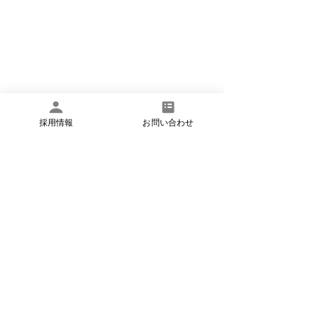
採用情報
お問い合わせ
板橋区
文京区
理学療法士
作業療法士
言語聴覚士
訪問看護
東京都北区
豊島区
看護師
訪問リハビリ
求人
募集
アットイーズ訪問看護
転職
小児看護
医療的ケア児
発達障害児
会話
コラム（発達障がい）
コラム