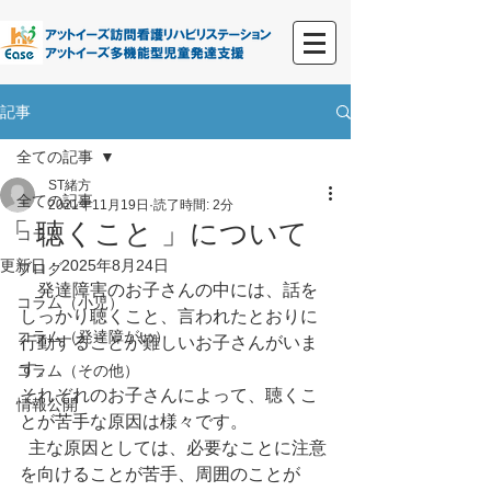
記事
全ての記事
ST緒方
全ての記事
2021年11月19日
読了時間: 2分
「 聴くこと 」について
コラム
更新日：
2025年8月24日
ブログ
　発達障害のお子さんの中には、話を
コラム（小児）
しっかり聴くこと、言われたとおりに
コラム（発達障がい）
行動することが難しいお子さんがいま
す。
コラム（その他）
それぞれのお子さんによって、聴くこ
情報公開
とが苦手な原因は様々です。
  主な原因としては、必要なことに注意
を向けることが苦手、周囲のことが