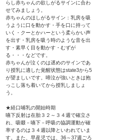
らし赤ちゃんの欲しがるサインに合わ
せてみましょう。
赤ちゃんのほしがるサイン：乳房を吸
うように口を動かす・手を口に持って
いく・クーとかハーという柔らかい声
を出す・乳房を吸う時のような音を出
す・素早く目を動かす・むずが
る・・・などです。
赤ちゃんが泣くのは遅めのサインであ
り授乳に適した覚醒状態はstate3から5
が望ましいです。啼泣が強いときは抱
っこし落ち着いてから授乳しましょ
う。
★経口哺乳の開始時期
嚥下反射は在胎３２～３４週で確立さ
れ、吸啜－嚥下－呼吸の協調運動が確
率するのは３４週以降といわれていま
す。また、早産児では、36～37週ごろ