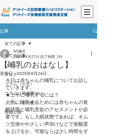
記事
全ての記事
NS橋爪
全ての記事
2023年4月27日
読了時間: 2分
【哺乳のおはなし】
コラム
更新日：
2025年8月24日
ブログ
今日は赤ちゃんの哺乳についてお話し
コラム（小児）
ていきます。
コラム（発達障がい）
★上手に哺乳するには？
上手に哺乳するためには赤ちゃんの覚
コラム（その他）
醒状態と哺乳意欲のアセスメントが必
情報公開
要です。もし入眠状態であれば、オム
ツ交換ややさしい声掛けなどで覚醒度
を上げるか、可能ならば少し時間をず