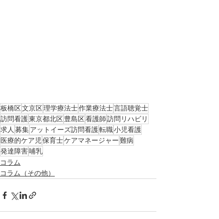
板橋区
文京区
理学療法士
作業療法士
言語聴覚士
訪問看護
東京都北区
豊島区
看護師
訪問リハビリ
求人
募集
アットイーズ訪問看護
転職
小児看護
医療的ケア児
保育士
ケアマネージャー
難病
発達障害
哺乳
コラム
コラム（その他）