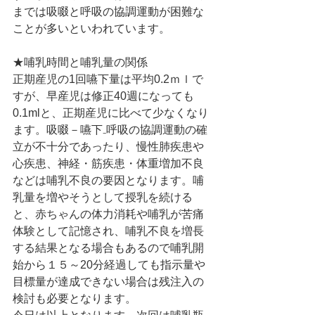
までは吸啜と呼吸の協調運動が困難な
ことが多いといわれています。
★哺乳時間と哺乳量の関係
正期産児の1回嚥下量は平均0.2ｍｌで
すが、早産児は修正40週になっても
0.1mlと、正期産児に比べて少なくなり
ます。吸啜－嚥下₋呼吸の協調運動の確
立が不十分であったり、慢性肺疾患や
心疾患、神経・筋疾患・体重増加不良
などは哺乳不良の要因となります。哺
乳量を増やそうとして授乳を続ける
と、赤ちゃんの体力消耗や哺乳が苦痛
体験として記憶され、哺乳不良を増長
する結果となる場合もあるので哺乳開
始から１５～20分経過しても指示量や
目標量が達成できない場合は残注入の
検討も必要となります。