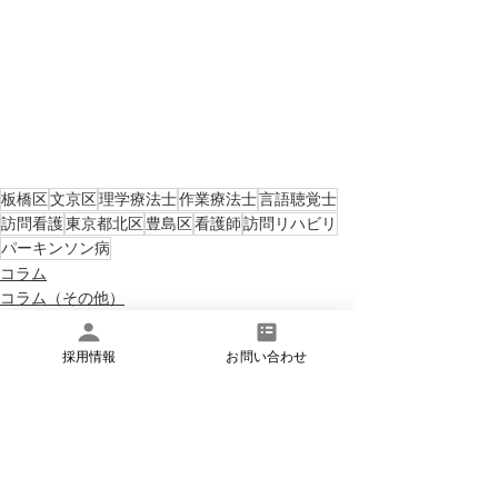
板橋区
文京区
理学療法士
作業療法士
言語聴覚士
訪問看護
東京都北区
豊島区
看護師
訪問リハビリ
パーキンソン病
コラム
コラム（その他）
採用情報
お問い合わせ
すべて表示
最新記事