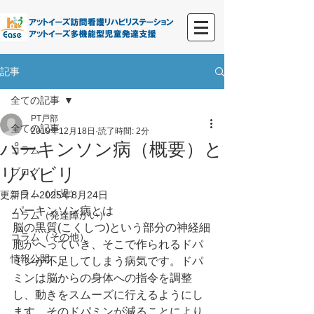
記事
全ての記事
PT戸部
全ての記事
2019年12月18日
読了時間: 2分
パーキンソン病（概要）と
コラム
リハビリ
ブログ
コラム（小児）
更新日：
2025年8月24日
パーキンソン病とは
コラム（発達障がい）
脳の黒質(こくしつ)という部分の神経細
コラム（その他）
胞がへっていき、そこで作られるドパ
情報公開
ミンが不足してしまう病気です。ドパ
ミンは脳からの身体への指令を調整
し、動きをスムーズに行えるようにし
ます。そのドパミンが減ることにより