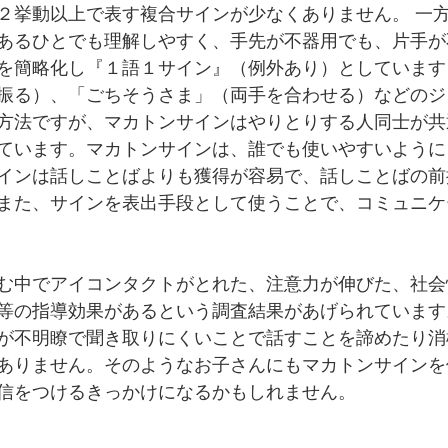
２挙動以上で表す複合サインが少なくありません。 一
あるひとでも理解しやすく、手先が不器用でも、片手が
を簡略化し『１語１サイン』（例外あり）としています
振る）、「ごちそうさま」（両手を合わせる）などのジ
方法ですが、マカトンサインはやりとりする人同士が共
ています。マカトンサインは、誰でも使いやすいように
インは話しことばよりも獲得が容易で、話しことばの前
また、サインを表出手段として使うことで、コミュニケ
む中でアイコンタクトがとれた、注意力が伸びた、社会
等の指導効果があるという調査結果があげられています
が不明瞭で聞き取りにくいことで話すことを諦めたり消
ありません。そのようなお子さんにもマカトンサインを
信をつけるきっかけになるかもしれません。