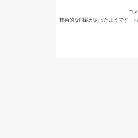
コ
技術的な問題があったようです。
室内でも熱中症になる！？家
の中だから安心とは限りませ
ん