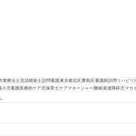
作業療法士
言語聴覚士
訪問看護
東京都北区
豊島区
看護師
訪問リハビリ
職
小児看護
医療的ケア児
保育士
ケアマネージャー
難病
発達障碍児
マカ
）