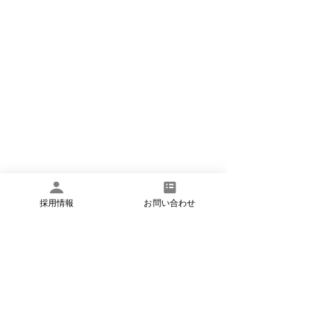
採用情報
お問い合わせ
板橋区
文京区
理学療法士
作業療法士
言語聴覚士