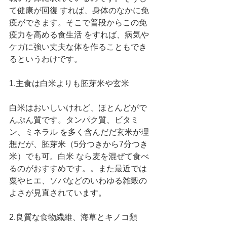
て健康が回復 すれば、身体のなかに免
疫ができます。そこで普段からこの免
疫力を高める食生活 をすれば、病気や
ケガに強い丈夫な体を作ることもでき
るというわけです。
1.主食は白米よりも胚芽米や玄米
白米はおいしいけれど、ほとんどがで
んぷん質です。タンパク質、ビタミ
ン、ミネラル を多く含んだだ玄米が理
想だが、胚芽米（5分つきから7分つき
米）でも可。白米 なら麦を混ぜて食べ
るのがおすすめです。。また最近では
粟やヒエ、ソバなどのいわゆる雑穀の
よさが見直されています。
2.良質な食物繊維、海草とキノコ類