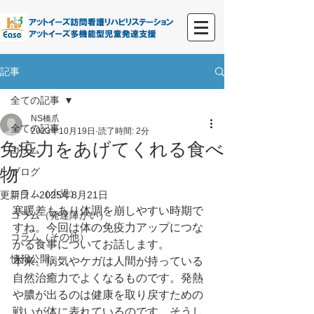
記事
全ての記事
NS橋爪
全ての記事
2023年10月19日
読了時間: 2分
免疫力をあげてくれる食べ
コラム
物
ブログ
コラム（小児）
更新日：
2025年8月21日
寒暖差もあり体調を崩しやすい時期で
コラム（発達障がい）
すね。今回は体の免疫力アップにつな
コラム（その他）
がる食事についてお話します。
情報公開
本来、病気やケガは人間が持っている
自然治癒力でよくなるものです。発熱
や膿が出るのは健康を取り戻すための
戦いが体に表れているのです。そうし