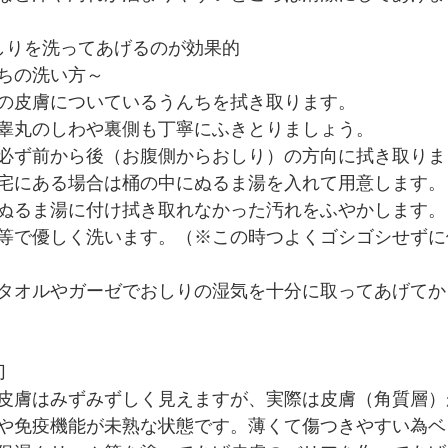
しりを洗ってあげるのが効果的
ちの洗い方～
の皮膚についているうんちを拭き取ります。
睾丸のしわや裏側も丁寧にふきとりましょう。
必ず前から後（お腹側からおしり）の方向に拭き取りま
宅にある場合は桶の中にぬるま湯を入れて用意します。
ぬるま湯に付け拭き取れなかった汚れをふやかします。
等で優しく洗います。（※この時つよくゴシゴシせずに
タオルやガーゼでおしりの湿気を十分に取ってあげてか
切
皮膚はみずみずしく見えますが、実際は皮膚（角質層）
や免疫機能が未熟な状態です。薄くて傷つきやすい為ベ