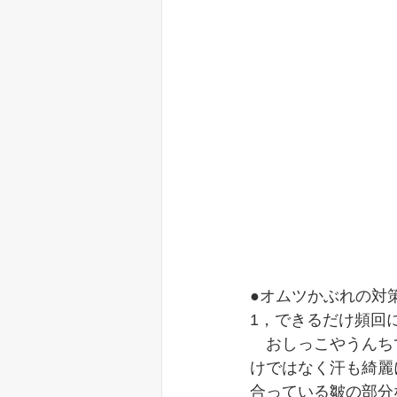
●オムツかぶれの対
1，できるだけ頻回
　おしっこやうんち
けではなく汗も綺麗
合っている皺の部分