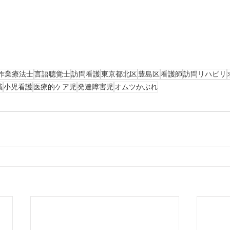
作業療法士
言語聴覚士
訪問看護
東京都北区
豊島区
看護師
訪問リハビリ
職
小児看護
医療的ケア児
発達障害児
オムツかぶれ