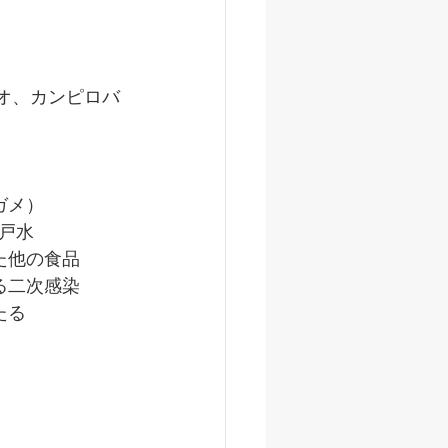
リオ、カンピロバ
ガメ）
戸水
た他の食品
る二次感染
たる