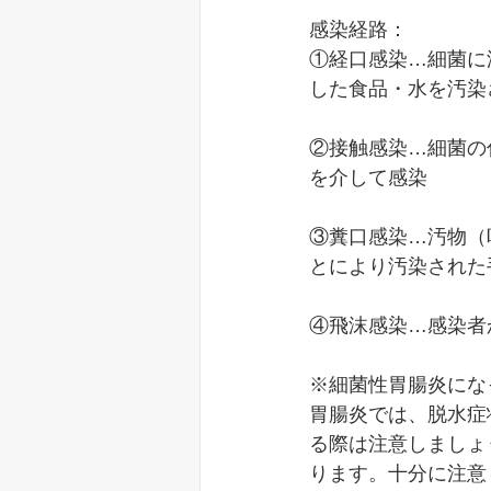
感染経路：
①経口感染…細菌に
した食品・水を汚染
②接触感染…細菌の
を介して感染
③糞口感染…汚物（
とにより汚染された
④飛沫感染…感染者
※細菌性胃腸炎にな
胃腸炎では、脱水症
る際は注意しましょ
ります。十分に注意