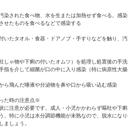
汚染された食べ物、水を生または加熱せず食べる。感染
させたものを食べるなどで感染する
付いたタオル・食器・ドアノブ・手すりなどを触り、汚
吐しゃ物や下痢の付いたオムツ）を処理し処置後の手洗
手指を介して細菌が口の中に入り感染（特に病原性大腸
から飛んだ唾液や分泌物を鼻や口から吸い込む感染
った時の注意点※
状に注意が必要です。成人・小児かかわらず嘔吐や下痢
う。特に小児は水分調節機能が未熟なので、脱水になり
しましょう。