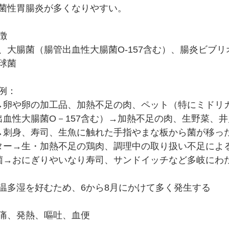
菌性胃腸炎が多くなりやすい。
徴
、大腸菌（腸管出血性大腸菌O-157含む）、腸炎ビブ
球菌
例：
→卵や卵の加工品、加熱不足の肉、ペット（特にミドリ
出血性大腸菌O－157含む）→加熱不足の肉、生野菜、井
→刺身、寿司、生魚に触れた手指やまな板から菌が移っ
ター→生・加熱不足の鶏肉、調理中の取り扱い不足によ
菌→おにぎりやいなり寿司、サンドイッチなど多岐にわ
温多湿を好むため、6から8月にかけて多く発生する
痛、発熱、嘔吐、血便