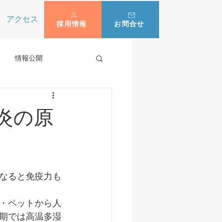
アクセス
採用情報
お問合せ
情報公開
炎の原
なると免疫力も
・ペットから人
期では高温多湿