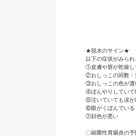
★脱水のサイン★
以下の症状がみられ
①皮膚や唇が乾燥し
②おしっこの回数・
③おしっこの色が濃
④ぼんやりしていて
⑤泣いていても涙が
⑥眼がくぼんでいる
⑦顔色が悪い
〇細菌性胃腸炎の予