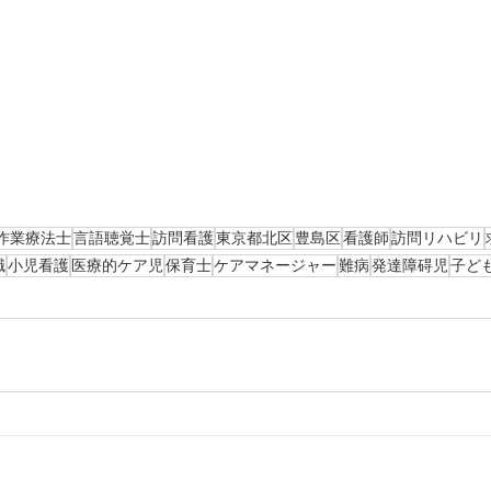
作業療法士
言語聴覚士
訪問看護
東京都北区
豊島区
看護師
訪問リハビリ
職
小児看護
医療的ケア児
保育士
ケアマネージャー
難病
発達障碍児
子ど