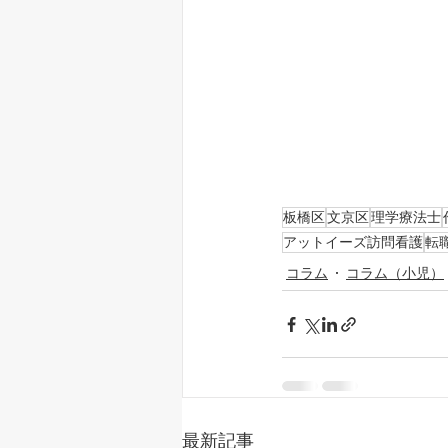
板橋区
文京区
理学療法士
アットイーズ訪問看護
転
コラム
コラム（小児）
最新記事