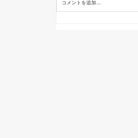
コメントを追加…
室内でも熱中症になる！？家
の中だから安心とは限りませ
ん