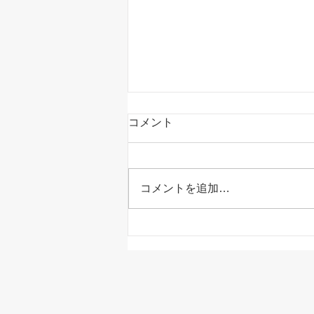
コメント
コメントを追加…
室内でも熱中症になる！？家
の中だから安心とは限りませ
ん