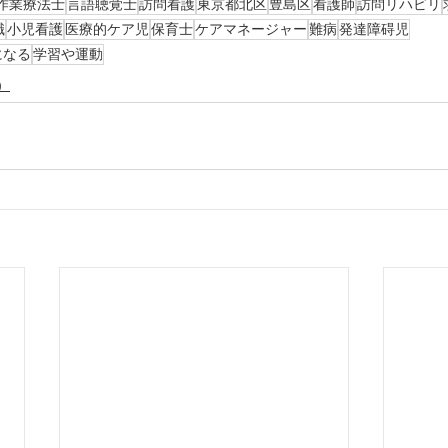
作業療法士
言語聴覚士
訪問看護
東京都北区
豊島区
看護師
訪問リハビリ
職
小児看護
医療的ケア児
保育士
ケアマネージャー
難病
発達障碍児
になる
学習や運動
）