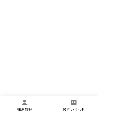
採用情報
お問い合わせ
板橋区
文京区
理学療法士
作業療法士
言語聴覚士
訪問看護
東京都北区
豊島区
看護師
訪問リハビリ
求人
募集
アットイーズ訪問看護
転職
小児看護
医療的ケア児
保育士
ケアマネージャー
難病