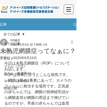
記事
全ての記事
NS橋爪
全ての記事
2023年5月4日
読了時間: 2分
未熟児網膜症ってなぁに？
コラム
更新日：
2025年8月24日
ブログ
今日は未熟児網膜症（ROP）について
コラム（小児）
お話します。
コラム（発達障がい）
ROPは簡単に言うとこんな病気です。
→網膜は眼の1番奥にあって、カメラの
コラム（その他）
フィルムに相当する場所です。正気産
情報公開
の赤ちゃんでは、網膜の視神経乳頭か
ら網膜血管が網膜の周辺まで伸びてい
るのですが、早産の赤ちゃんでは血管