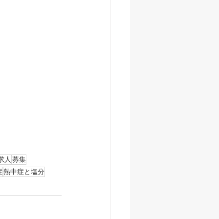
求人
募集
症
熱中症と塩分