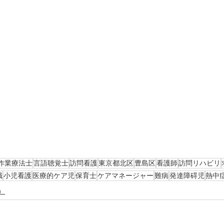
作業療法士
言語聴覚士
訪問看護
東京都北区
豊島区
看護師
訪問リハビリ
職
小児看護
医療的ケア児
保育士
ケアマネージャー
難病
発達障碍児
熱中
）