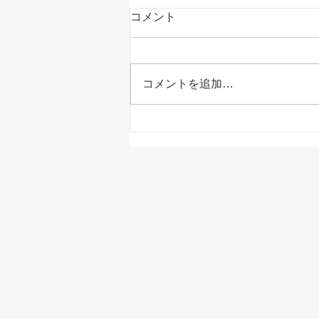
コメント
コメントを追加…
室内でも熱中症になる！？家
の中だから安心とは限りませ
ん