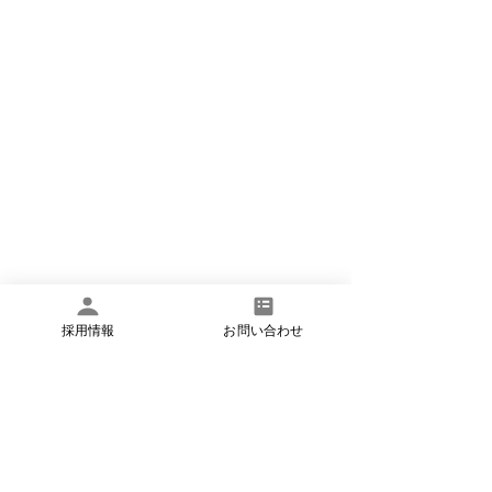
板橋区
文京区
理学療法士
作業療法士
言語聴覚士
採用情報
お問い合わせ
訪問看護
東京都北区
豊島区
看護師
訪問リハビリ
求人
募集
アットイーズ訪問看護
転職
小児看護
医療的ケア児
保育士
ケアマネージャー
難病
発達障碍児
赤ちゃん
免疫力
コラム
コラム（その他）