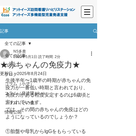
記事
全ての記事
NS多鹿
全ての記事
2023年5月1日
読了時間: 2分
★赤ちゃんの免疫力★
コラム
更新日：
2025年8月24日
ブログ
生後半年〜1歳半の時期が赤ちゃんの免
コラム（小児）
疫力が一番低い時期と言われており、
コラム（発達障がい）
免疫力がある程度安定するのは6歳頃と
言われています。
コラム（その他）
では、その間の赤ちゃんの免疫はどの
情報公開
ようになっているのでしょうか？
①胎盤や母乳からIgGをもらっている