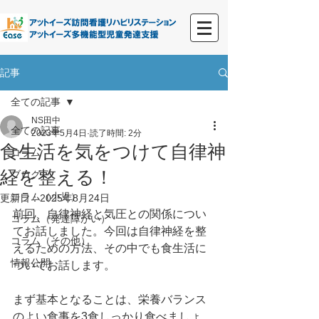
記事
全ての記事
NS田中
全ての記事
2023年5月4日
読了時間: 2分
食生活を気をつけて自律神
コラム
経を整える！
ブログ
コラム（小児）
更新日：
2025年8月24日
前回、自律神経と気圧との関係につい
コラム（発達障がい）
てお話しました。今回は自律神経を整
コラム（その他）
えるための方法、その中でも食生活に
情報公開
ついてお話します。
まず基本となることは、栄養バランス
のよい食事を3食しっかり食べましょ