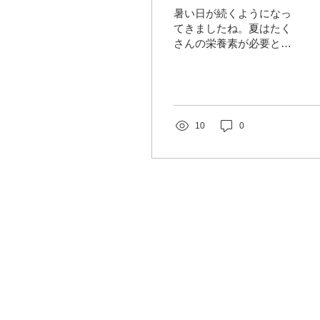
暑い日が続くようになっ
てきましたね。夏はたく
さんの栄養素が必要とな
りますが、暑さで食欲が
低下するうえ、たくさん
汗をかいたり大量が消耗
したりして、栄養不足に
陥りがちです。すると、
10
0
疲れやだるさなどを感じ
やすくなります。特に不
足しがちなものとしてビ
タミンB1、ビタミンC、
良質たん...