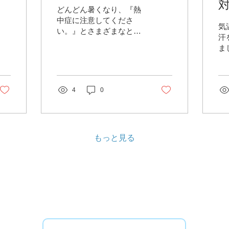
どんどん暑くなり、『熱
中症に注意してくださ
気
い。』とさまざまなとこ
汗
ろで聞かれるようになり
ま
ましたね。 熱中症は暑い
は
屋外で運動したくさん汗
メ
をかく人だけでなく、屋
梅
内で何もしていなくても
4
0
き
気づかないところで汗を
り
かき、熱中症になること
食
もあります。...
経
す
もっと見る
か
夏
​いつでもお気軽にお問い合わせください