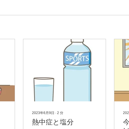
2023年6月9日
∙
2
分
20
熱中症と塩分