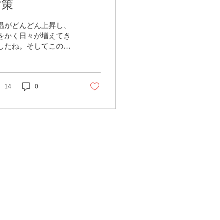
対策
温がどんどん上昇し、
をかく日々が増えてき
したね。そしてこの先
より気温も上昇し、ジ
ジメ、ムシムシとした
雨、そして夏がやって
ます。体調を崩した
14
0
、疲れが抜けにくい、
欲がないなどの症状を
験されたことはありま
か？その症状は夏バテ
もしれません。つらい
バテの対策...