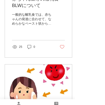
BLWについて
一般的な離乳食では、赤ち
ゃんの発達に合わせて、な
めらかなペースト状から
徐々に食材の形や硬さを変
えていきます。一方BLWで
は、赤ちゃんが自分の手で
つかめる形状の食材を用意
し、“自分で食べる”体験を
25
0
大切にしながら進めていく
のが特徴です。家族と同じ
食卓を囲みながら進めるこ
とも特徴の一つです。食事
の場が楽しい場面であるこ
とを一番大切に、頑張りす
ぎる必要はありません。