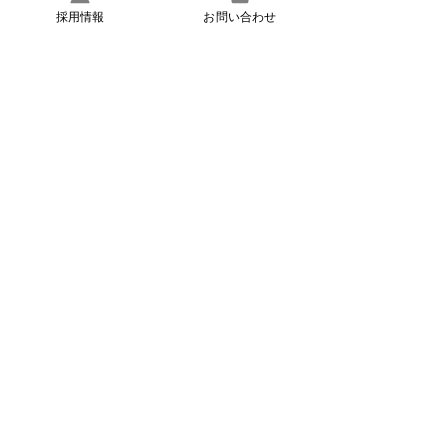
採用情報
お問い合わせ
2026年4月16日
∙
2
分
春の紫外線、油断してい
ませんか？
春は過ごしやすい季節です
が、実は紫外線量はすでに
大きく増え始めています。
気象庁が公表している紫外
線指標（UVインデック
ス）によると、日本では3
月頃から紫外線量が急激に
上昇し、4月には「中等度
17
0
から強い」レベルに達する
日が多くなります。
​いつでもお気軽にお問い合わせください