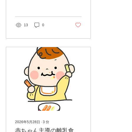
も多いのではないでしょう
か。 今回は、手足口病の病
態や症状、感染経路、予防
法、登園・登校の目安につ
いて解説します。
13
0
2026年5月28日
∙
3
分
赤ちゃん主導の離乳食