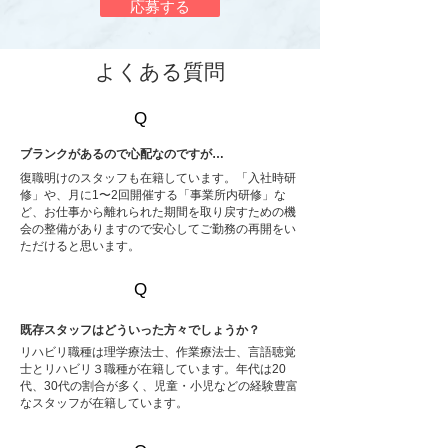
応募する
​よくある質問
Q
A
ブランクがあるので心配なのですが…
復職明けのスタッフも在籍しています。「入社時研
修」や、月に1〜2回開催する「事業所内研修」な
ど、お仕事から離れられた期間を取り戻すための機
会の整備がありますので安心してご勤務の再開をい
ただけると思います。
Q
A
既存スタッフはどういった方々でしょうか？
リハビリ職種は理学療法士、作業療法士、言語聴覚
士とリハビリ３職種が在籍しています。年代は20
代、
30代の割合が多く
、児童・小児などの経験豊富
なスタッフが在籍しています。