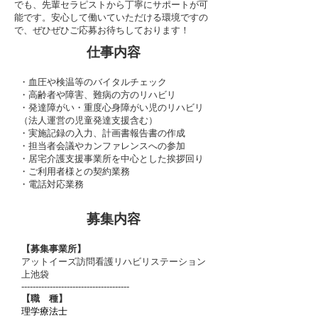
でも、先輩セラピストから丁寧にサポートが可
能です。
安心して働いていただける環境ですの
で、ぜひぜひご応募お待ちしております！
仕事内容
・⾎圧や検温等のバイタルチェック
・高齢者や障害、難病の方のリハビリ
・発達障がい・重度心身障がい児のリハビリ
（法人運営の児童発達支援含む）
・実施記録の⼊⼒、計画書報告書の作成
・担当者会議やカンファレンスへの参加
・居宅介護支援事業所を中心とした挨拶回り
・ご利用者様との契約業務
・電話対応業務
募集内容
【募集事業所】
アットイーズ訪問看護リハビリステーション
上池袋
--------------------------------------
【
職 種
】
​理学療法士