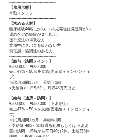
--------------------------------------
【
雇用形態
】
常勤スタッフ
--------------------------------------
【
求める人材
】
臨床経験4年以上の方（小児専従は発達障がい
児のケアの経験が２年以上）
徒手療法の得意な方
業務中にタバコを吸わない方
責任感・協調性のある方
--------------------------------------
【
給与
（訪問メイン）
】
¥300,000 – ¥600,000
売上47%～50％を支給(固定給＋インセンティ
ブ)
※試用期間1カ月、昇給年1回​
<支給例>１日5,6件、月収45万円ほど
【
給与
（通所＋訪問）
】
¥300,000 – ¥550,000（小児専従）
売上47%～50％を支給(固定給＋インセンティ
ブ)
※試用期間1カ月、昇給年1回​
<支給例>9時～15時通所勤務もしくは小児児
童の訪問、15時から平日40分2件、土曜日5件
訪問、月収40万円ほど