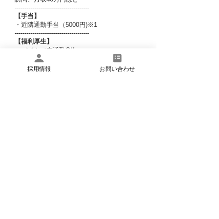
--------------------------------------
【
手当
】
・近隣通勤⼿当（5000円)※1
--------------------------------------
【
福利厚生
】
・バイク／車通勤OK
・制服貸与、雨具・長靴の支給
・交通費手当：1.5万円／月（ガソリン代含
採用情報
お問い合わせ
む）
・社会保険完備
・雇用保険／労災保険
・研修制度あり
--------------------------------------
【
勤務時間
】
訪問メイン：8時45分〜17時45分(60分休憩)
通所＋訪問：9時00分〜18時00分(60分休憩)
週5日勤務（日曜日＋1日）
​※通所＋訪問（小児専従）は土曜日勤務必須
--------------------------------------
【
​休日休暇
】
・年間休日120日(週休2日+年12日+年末年始4
日）
・週休2日制
・有給取得休暇
・年末年始休暇