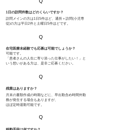
Q
A
1日の訪問件数はどのくらいですか？
訪問メインの方は1日5件ほど、通所＋訪問(小児専
従)の方は平日2件と土曜日5件ほどです。
Q
A
在宅医療未経験でも応募は可能でしょうか？
可能です。
「患者さんの人生に寄り添った仕事がしたい！」と
いう想いがある方は、是非ご応募ください。
Q
A
残業はありますか？
月末の書類作成の時期などに、早出勤含め時間外勤
務が発生する場合もありますが、
ほぼ定時退勤可能です。
Q
A
移動手段は何ですか？