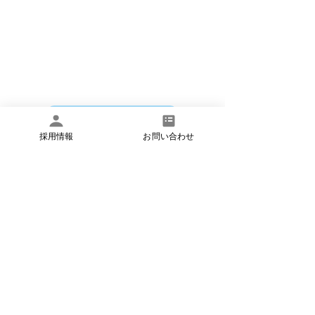
​いつでもお気軽にお問い合わせください
お問い合わせ
採用情報
お問い合わせ
​お電話でのお問い合わせは
月曜日～土曜日 8:45〜17:45 で承ってお
ります。
​電話:03-6824-5551
​FAX:
03-6734-6383
​法人概要
​個人情報保護方針
​お問い合わせ
©イーズメディカル株式会社 アットイーズ訪問看護リハビリス