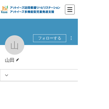
その他
フォローする
山田
脚本
山田