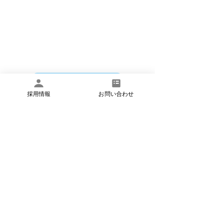
​いつでもお気軽にお問い合わせください
お問い合わせ
採用情報
お問い合わせ
​お電話でのお問い合わせは
月曜日～土曜日 8:45〜17:45 で承ってお
ります。
​電話:03-6824-5551
​FAX:
03-6734-6383
​法人概要
​個人情報保護方針
​お問い合わせ
©イーズメディカル株式会社 アットイーズ訪問看護リハビリス