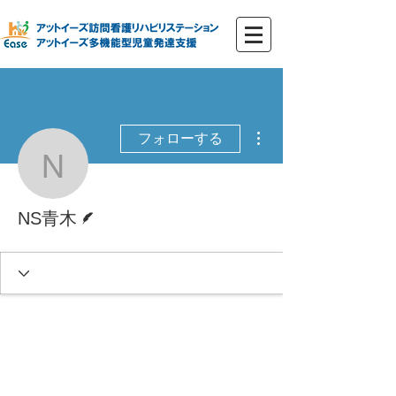
その他
フォローする
NS青木
脚本
NS青木