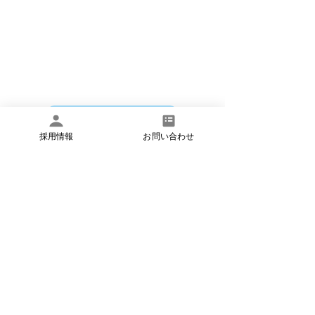
​いつでもお気軽にお問い合わせください
お問い合わせ
採用情報
お問い合わせ
​お電話でのお問い合わせは
月曜日～土曜日 8:45〜17:45 で承ってお
ります。
​電話:03-6824-5551
​FAX:
03-6734-6383
​法人概要
​個人情報保護方針
​お問い合わせ
©イーズメディカル株式会社 アットイーズ訪問看護リハビリス