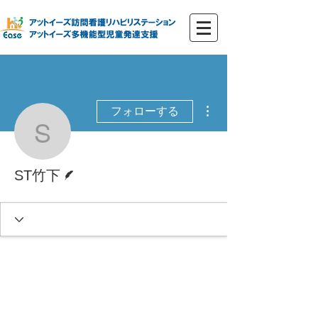
その他
フォローする
ST竹下
脚本
ST竹下