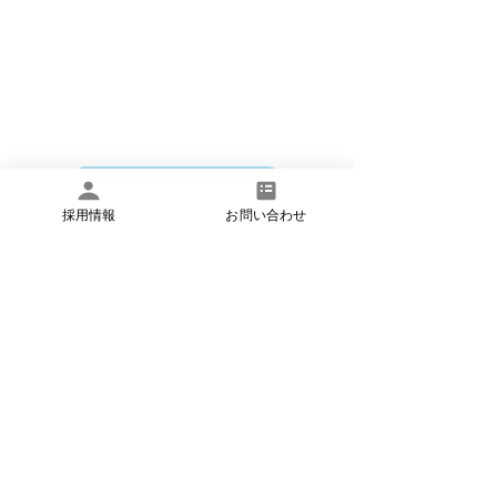
​いつでもお気軽にお問い合わせください
お問い合わせ
採用情報
お問い合わせ
​お電話でのお問い合わせは
月曜日～土曜日 8:45〜17:45 で承ってお
ります。
​電話:03-6824-5551
​FAX:
03-6734-6383
​法人概要
​個人情報保護方針
​お問い合わせ
©イーズメディカル株式会社 アットイーズ訪問看護リハビリス