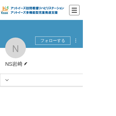
その他
フォローする
NS岩﨑
脚本
NS岩﨑