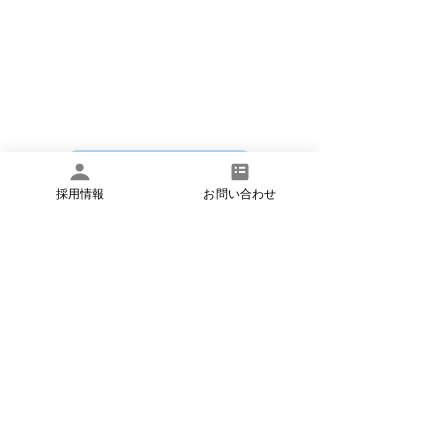
​いつでもお気軽にお問い合わせください
お問い合わせ
採用情報
お問い合わせ
​お電話でのお問い合わせは
月曜日～土曜日 8:45〜17:45 で承ってお
ります。
​電話:03-6824-5551
​FAX:
03-6734-6383
​法人概要
​個人情報保護方針
​お問い合わせ
©イーズメディカル株式会社 アットイーズ訪問看護リハビリス