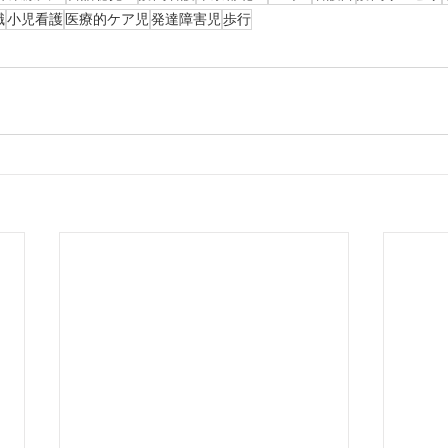
職
小児看護
医療的ケア児
発達障害児
歩行