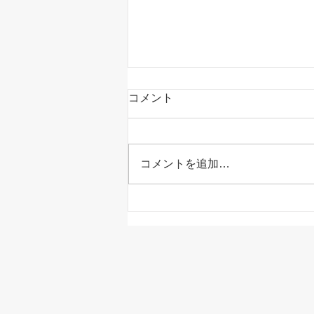
コメント
コメントを追加…
室内でも熱中症になる！？家
の中だから安心とは限りませ
ん