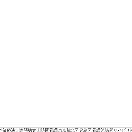
作業療法士
言語聴覚士
訪問看護
東京都北区
豊島区
看護師
訪問リハビリ