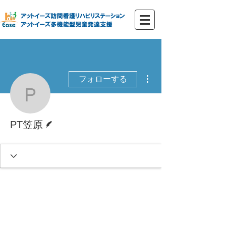
その他
フォローする
PT笠原
脚本
PT笠原