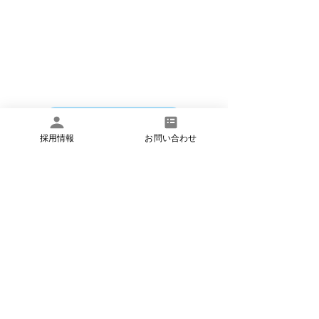
​いつでもお気軽にお問い合わせください
お問い合わせ
採用情報
お問い合わせ
​お電話でのお問い合わせは
月曜日～土曜日 8:45〜17:45 で承ってお
ります。
​電話:03-6824-5551
​FAX:
03-6734-6383
​法人概要
​個人情報保護方針
​お問い合わせ
©イーズメディカル株式会社 アットイーズ訪問看護リハビリス