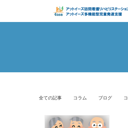
全ての記事
コラム
ブログ
コ
コラム（その他）
情報公開