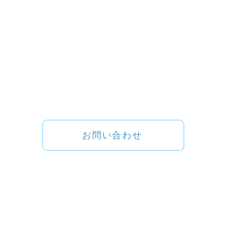
​いつでもお気軽にお問い合わせください
お問い合わせ
​お電話でのお問い合わせは
月曜日～土曜日 8:45〜17:45 で承っております。
​電話:03-6824-5551
​FAX:03-6734-6383