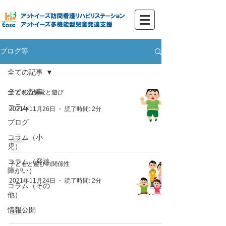
ブログ等
全ての記事
全ての記事
子どもの感覚と遊び
コラム
2021年11月26日
読了時間: 2分
ブログ
コラム（小
児）
コラム（発達
子どもと遊びの関係性
障がい）
2021年11月24日
読了時間: 2分
コラム（その
他）
情報公開