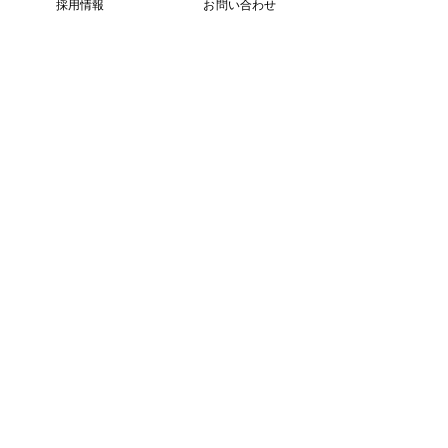
採用情報
お問い合わせ
2021年10月13日
読了時間: 2分
3
/
4
​いつでもお気軽にお問い合わせください
お問い合わせ
​お電話でのお問い合わせは
月曜日～土曜日 8:45〜17:45 で承ってお
ります。
​電話:03-6824-5551
​FAX:
03-6734-6383