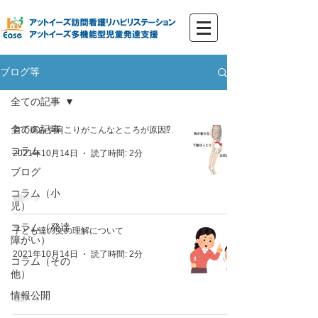
ブログ等
全ての記事
全ての記事
首の痛みや肩こりがこんなところが原因⁉️
コラム
2021年10月14日
読了時間: 2分
ブログ
コラム（小
児）
コラム（発達
子ども達の文の理解について
障がい）
2021年10月14日
読了時間: 2分
コラム（その
他）
情報公開